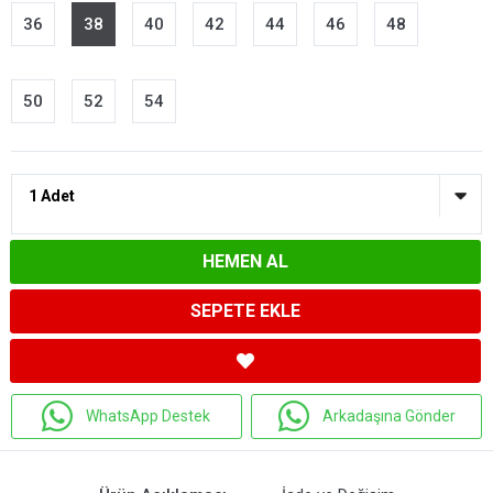
36
38
40
42
44
46
48
50
52
54
HEMEN AL
SEPETE EKLE
WhatsApp Destek
Arkadaşına Gönder