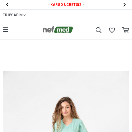


•
KARGO ÜCRETSİZ
•
TR
HESABIM