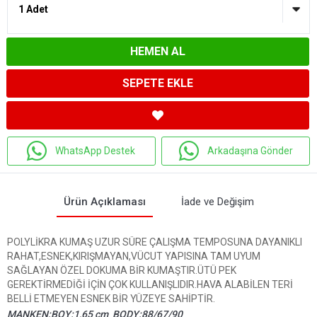
HEMEN AL
SEPETE EKLE
WhatsApp Destek
Arkadaşına Gönder
Ürün Açıklaması
İade ve Değişim
POLYLİKRA KUMAŞ UZUR SÜRE ÇALIŞMA TEMPOSUNA DAYANIKLI
RAHAT,ESNEK,KIRIŞMAYAN,VÜCUT YAPISINA TAM UYUM
SAĞLAYAN ÖZEL DOKUMA BİR KUMAŞTIR.ÜTÜ PEK
GEREKTİRMEDİĞİ İÇİN ÇOK KULLANIŞLIDIR.HAVA ALABİLEN TERİ
BELLİ ETMEYEN ESNEK BİR YÜZEYE SAHİPTİR.
MANKEN:BOY:1,65 cm BODY:88/67/90