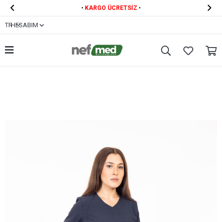


•
KARGO ÜCRETSİZ
•
TR
HESABIM