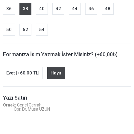
36
38
40
42
44
46
48
50
52
54
Formanıza İsim Yazmak İster Misiniz? (+60,00₺)
Evet [+60,00 TL]
Hayır
Yazı Satırı
Örnek:
Genel Cerrahi
Opr. Dr. Musa UZUN