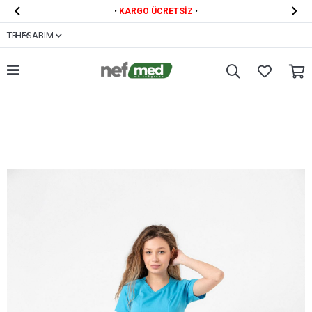


•
KARGO ÜCRETSİZ
•
TR
HESABIM