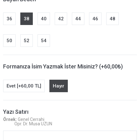
36
38
40
42
44
46
48
50
52
54
Formanıza İsim Yazmak İster Misiniz? (+60,00₺)
Evet [+60,00 TL]
Hayır
Yazı Satırı
Örnek:
Genel Cerrahi
Opr. Dr. Musa UZUN