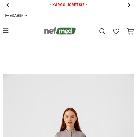


•
KARGO ÜCRETSİZ
•
TR
HESABIM