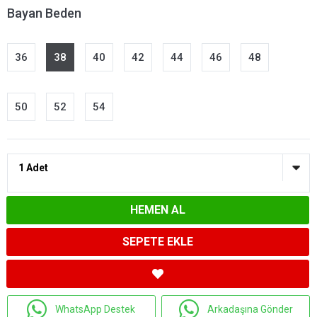
Bayan Beden
36
38
40
42
44
46
48
50
52
54
HEMEN AL
SEPETE EKLE
WhatsApp Destek
Arkadaşına Gönder