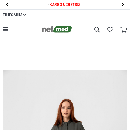


•
KARGO ÜCRETSİZ
•
TR
HESABIM