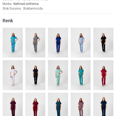
Marka
Nefmed üniforma
Stok Durumu
Stoklarımızda
Renk