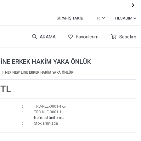

SIPARIŞ TAKIBI
TR
HESABIM
ARAMA
Favorilerim
Sepetim
LİNE ERKEK HAKİM YAKA ÖNLÜK
NEF NEW LİNE ERKEK HAKİM YAKA ÖNLÜK
 TL
TRD-NLE-0001-1-L-
TRD-NLE-0001-1-L-
Nefmed üniforma
Stoklarımızda