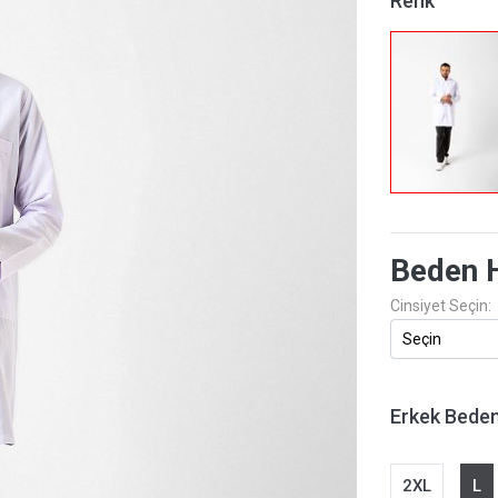
Renk
Beden 
Cinsiyet Seçin:
Erkek Bede
2XL
L