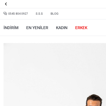

S.S.S
BLOG
0545 804 0927
İNDİRİM
EN YENILER
KADIN
ERKEK