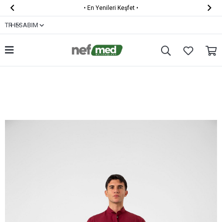


•
KARGO ÜCRETSİZ
•
TR
HESABIM