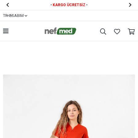


•
KARGO ÜCRETSİZ
•
TR
HESABIM