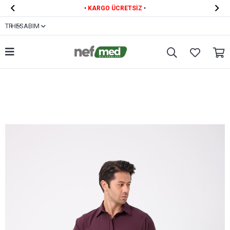


•
KARGO ÜCRETSİZ
•
TR
HESABIM