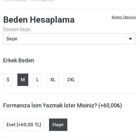
Beden Hesaplama
Beden Tablosu
Cinsiyet Seçin:
Erkek Beden
S
M
L
XL
2XL
Formanıza İsim Yazmak İster Misiniz? (+60,00₺)
Evet [+60,00 TL]
Hayır