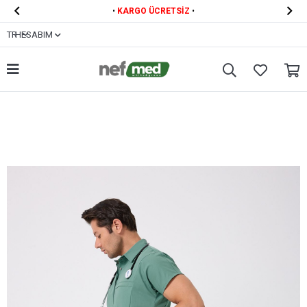


•
KARGO ÜCRETSİZ
•
TR
HESABIM