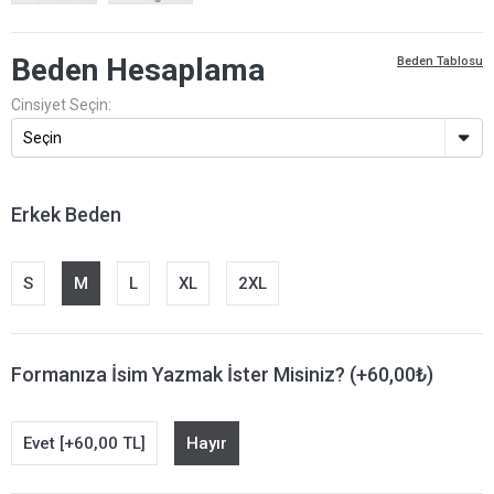
Beden Hesaplama
Beden Tablosu
Cinsiyet Seçin:
Erkek Beden
S
M
L
XL
2XL
Formanıza İsim Yazmak İster Misiniz? (+60,00₺)
Evet [+60,00 TL]
Hayır