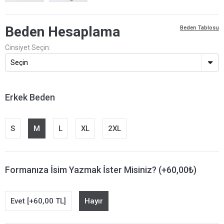
Beden Hesaplama
Beden Tablosu
Cinsiyet Seçin:
Erkek Beden
S
M
L
XL
2XL
Formanıza İsim Yazmak İster Misiniz? (+60,00₺)
Evet [+60,00 TL]
Hayır