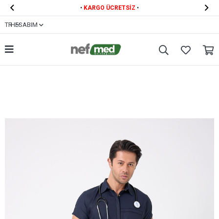


•
KARGO ÜCRETSİZ
•
TR
HESABIM